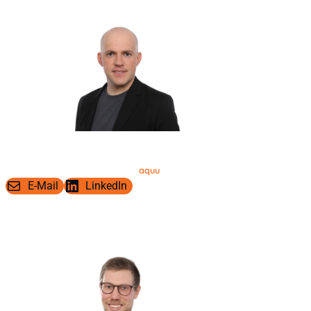
Dr.-Ing. Johannes Weniger
Initiator und Leiter der Stromspeicher-Inspektion
aquu
Gründer und Geschäftsführer von
E-Mail
LinkedIn