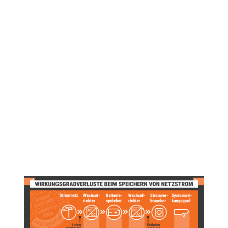
Dynamische Stromtarife: Speicherung
von Netzstrom nur mit effizienten
Speichersystemen sinnvoll
Mit einem dynamischen Stromtarif können Haushalte mit Batteriespeicher
von Preisschwankungen an der Strombörse profitieren. Wann und mit
welcher Leistung der Batteriespeicher beladen wird, entscheidet ein
intelligentes Energiemanagementsystem auf Basis von Energie- und
Preisprognosen. Das Ziel: Mit günstigem Netzstrom die Batterie laden und in
Hochpreisphasen die elektrischen Verbraucher mit dem
zwischengespeicherten Strom versorgen. „Ob sich für Haushalte mit
dynamischen Stromtarifen die Batterieladung mit Netzstrom überhaupt lohnt,
hängt maßgeblich von der Höhe der Umwandlungsverluste ab“, erklärt Dr.-
Ing. Johannes Weniger, Initiator der Stromspeicher-Inspektion und Gründer
von aquu.