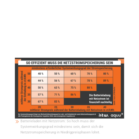
höher als 71 Prozent sein. Die Testergebnisse zeigen, dass sich nicht mit
allen Batteriesystemen die Speicherung von Netzstrom in Kombination mit
dynamischen Stromtarifen lohnt. Die Herausforderung erläutert Nico Orth,
Leiter der Stromspeicher-Inspektion an der HTW Berlin, wie folgt: „Die
Preisdifferenz zwischen dem Lade- und Entladezeitraum ist häufig nicht
groß genug, um die Batteriesystemverluste zu kompensieren.“ Wie hoch die
Umwandlungsverluste bei anderen Preiskonstellationen maximal sein
dürfen, ist in der Studie ausführlich beschrieben.
Batterieladen mit Netzstrom: So hoch muss der
Systemwirkungsgrad mindestens sein, damit sich die
Netzstromspeicherung in Niedrigpreisphasen lohnt.