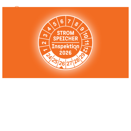
Zurück zur Übersicht
Pressemitteilung
5. März 2026
Die Testsieger der Stromspeicher-
Inspektion 2026 heißen Fox ESS,
SMA, SAX Power, Kostal und BYD