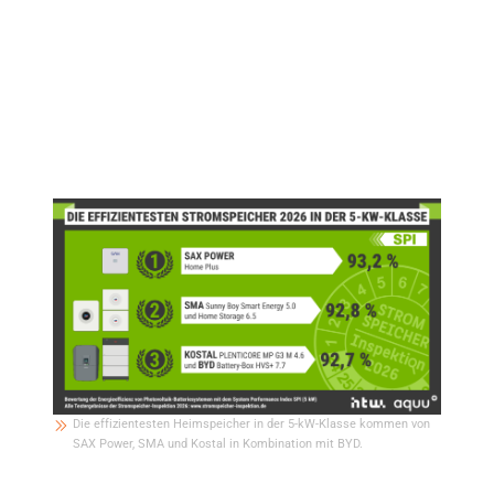
In der kleineren Leistungsklasse bis 5 Kilowatt setzte sich das AC-
gekoppelte Batteriesystem SAX Power Home Plus, das auf der sogenannten
Multi-Level-Technologie beruht, als Spitzenreiter durch. Unter den 5-kW-
Geräten mit Hybridwechselrichter konnte SMA mit dem Sunny Boy Smart
Energy 5.0 und der Batterie Home Storage 6.5 den höchsten SPI erreichen.
Dicht dahinter folgte Kostal mit dem Hybridwechselrichter PLENTICORE MP
G3 M 4.6, der erstmals zusammen mit dem neuen Batteriespeicher BYD
Battery-Box HVS+ 7.7 bewertet wurde.
Die effizientesten Heimspeicher in der 5-kW-Klasse kommen von
SAX Power, SMA und Kostal in Kombination mit BYD.