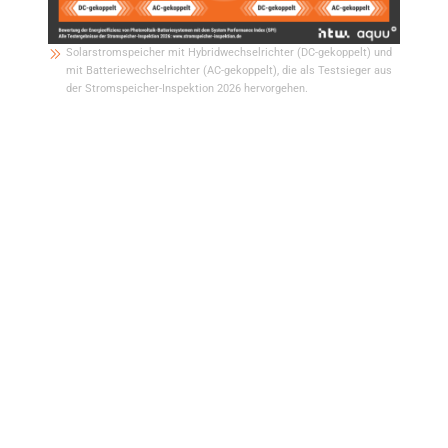
Solarstromspeicher mit Hybridwechselrichter (DC-gekoppelt) und
mit Batteriewechselrichter (AC-gekoppelt), die als Testsieger aus
der Stromspeicher-Inspektion 2026 hervorgehen.
SPI-Rekord von 97 Prozent: Der neue
Speicher von Fox ESS ist um das 3,5-
Fache effizienter als das Schlusslicht
Der System Performance Index (SPI) macht Solarstromspeicher in den
Leistungsklassen 5 und 10 Kilowatt vergleichbar. Unter den
Speichersystemen mit 10-kW-Hybridwechselrichtern setzte sich der PQ-H3-
Ultra-10.0 von Fox ESS mit einem SPI von 97 Prozent durch. Der neue
Testsieger sticht vor allem mit sehr hohen mittleren Wirkungsgraden von
über 97,6 Prozent und einem geringem Stand-by-Verbrauch von nur 4 Watt
hervor. Ebenfalls die Effizienzklasse A erreichten Speichersysteme von RCT
Power, Energy Depot, Fronius sowie Kostal in Kombination mit BYD, deren
SPI oberhalb der 95-Prozent-Marke liegt. Das Schlusslicht des