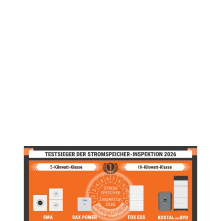
Stromspeicher-Inspektion 2026 mit neuen Testergebnissen sowie
Analysen zu dynamischen Stromtarifen und den
Garantiebedingungen von Heimspeichersystemen.
Insgesamt zwölf Solarstromspeicher traten in der diesjährigen
Stromspeicher-Inspektion an. Neue Testergebnisse gibt es für Produkte von
BYD, Fox ESS, Fronius, Kostal, SAX Power und SMA, die alle die
Effizienzklasse A erreichten. In diesem Jahr bewertete die Hochschule für
Technik und Wirtschaft (HTW) Berlin die Solarstromspeicher erstmals in
Kooperation mit aquu – einer HTW-Ausgründung. Darüber hinaus erläutern
die Wissenschaftler, warum die Speicherung von Netzstrom unter
Berücksichtigung dynamischer Stromtarife nur mit effizienten
Speichersystemen sinnvoll ist und nehmen die Garantiebedingungen der
Heimspeicher unter die Lupe.