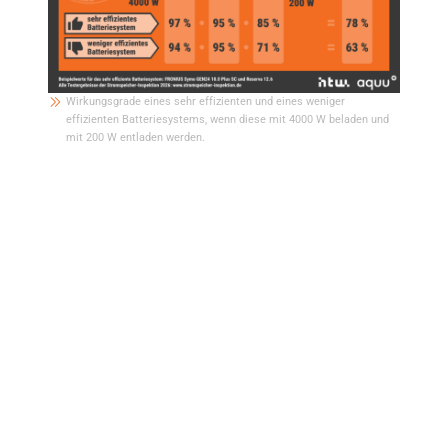
Wirkungsgrade eines sehr effizienten und eines weniger
effizienten Batteriesystems, wenn diese mit 4000 W beladen und
mit 200 W entladen werden.
Wie gering müssen die Speicherverluste
sein, damit sich die Batterieladung mit
Netzstrom rechnet?
Diese Frage lässt sich anhand eines typischen Wintertages beantworten:
Bei einem Strompreis von 25 Cent pro Kilowattstunde nimmt die Batterie
nachts Netzstrom auf. In den Abendstunden, wenn der Strom aus dem Netz
35 Cent pro Kilowattstunde kostet, versorgt die Batterie die Haushaltsgeräte.
Die Speicherung von Netzstrom ist in diesem konkreten Fall für den
Haushalt allerdings nur vorteilhaft, wenn die Wechselrichter- und
Batterieverluste unter 29 Prozent liegen. Oder anders formuliert: Der
Systemwirkungsgrad, der beim Speichern des Netzstroms resultiert, muss