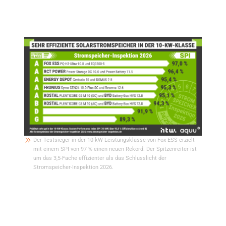
Speichervergleichs kann lediglich einen SPI von 89,3 Prozent vorweisen und
landete in der Effizienzklasse G. Die Ursache: Hohe Verluste im
Batteriespeicher sowie ein Stand-by-Verbrauch von 64 W schmälern die
Effizienz des Systems.
Der Testsieger in der 10-kW-Leistungsklasse von Fox ESS erzielt
mit einem SPI von 97 % einen neuen Rekord. Der Spitzenreiter ist
um das 3,5-Fache effizienter als das Schlusslicht der
Stromspeicher-Inspektion 2026.
SAX Power und SMA gehen als neue
Testsieger in der 5-kW-Klasse hervor