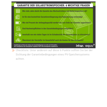
Checkliste: Unter anderem auf diese 6 Punkte sollten Sie bei der
Sichtung der Garantiebedingungen eines PV-Speichersystems
achten.
Speichervergleich 2027: Neue
Testkategorie für Batteriesysteme in
der 15-kW-Leistungsklasse
Aufgrund der in den vergangenen Jahren stark gesunkenen Preise für
Batteriespeicher werden in Eigenheimen zunehmend größere
Batteriesysteme installiert. Um diesem Trend gerecht zu werden, werden im