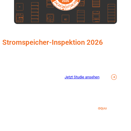
Neue Studie
Stromspeicher-Inspektion 2026
Insgesamt zwölf Solarstromspeicher traten in der diesjährigen
Stromspeicher-Inspektion an. Neue Testergebnisse gibt es für …
Jetzt Studie ansehen
Ansprechpartner
In diesem Jahr bewertete die Hochschule für Technik und Wirtschaft HTW
aquu
Berlin die Solarstromspeicher erstmals in Kooperation mit
– einer
HTW-Ausgründung.