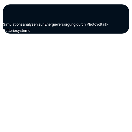
10 000+
Simulationsanalysen zur Energieversorgung durch Photovoltaik-
Batteriesysteme
Dienstleistungen