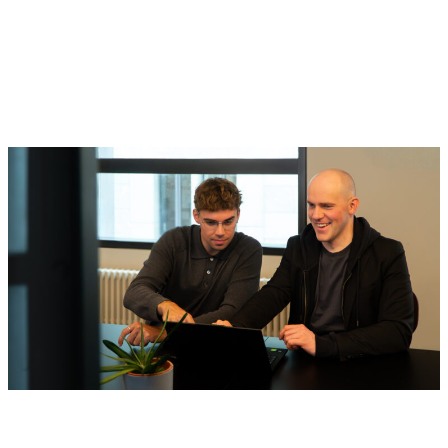
Über uns
aquu
[ˈaku] ist ein unabhängiges Forschungsinstitut mit Sitz in
Berlin. Wir bieten Produktvergleiche, Simulationsanalysen und
Beratungsleistungen rund um Batteriespeichersysteme und
Photovoltaikanlagen an. Unsere herstellerneutralen