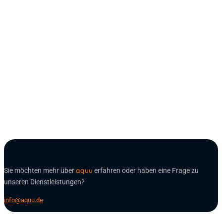
Sei es die Batterie­alterung oder der Leistungs­bedarf der elek­
trischen Ver­braucher – bei der Dimensio­nierung eines Batterie­
speichers sind viele Faktoren zu berücksichtigen. Wir
unterstützen bei der Auslegung der Stromspeicher und bei der
Suche nach dem passenden Systemkonzept. In Seminaren und
Webinaren geben wir regelmäßig unser Wissen zum Einsatz von
Photovoltaik-Batteriesystemen in Wohn­gebäuden und Gewerbe­
betrieben weiter.
Kontakt
aquu
Sie möchten mehr über
erfahren oder haben eine Frage zu
unseren Dienstleistungen?
info@aquu.de