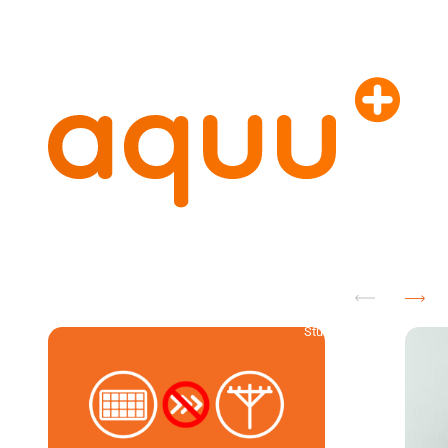
solar meets storage
News
–
–
Studie