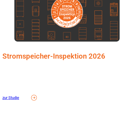
Neue Studie
Stromspeicher-Inspektion 2026
Insgesamt zwölf Solarstromspeicher traten in der diesjährigen
Stromspeicher-Inspektion an. Neue Testergebnisse gibt es für Produkte von
BYD, Fox ESS, Fronius, Kostal, SAX Power und SMA, die alle die
Effizienzklasse A erreichten.
zur Studie
Zahlen und Fakten