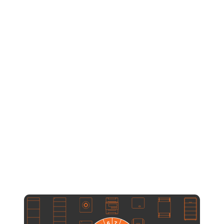
Photo­voltaik zur
tragenden Säule unserer
Ener­gie­­­­­­ver­­sorgung
machen.
– Dr.-Ing. Johannes Weniger
Studien