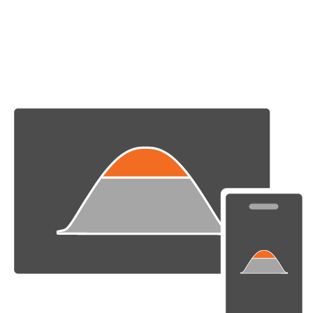
Energieversorgung ist nur so gut wie die Technik, die wir
verbauen. Die von uns initiierten Tests sollen daher eine
Sogwirkung zur Entwicklung effizienterer und qualitativ
hochwertigerer Produkte entfachen.